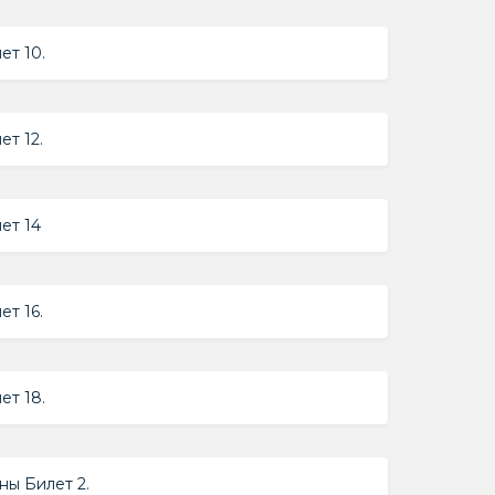
т 10.
т 12.
ет 14
т 16.
т 18.
ы Билет 2.