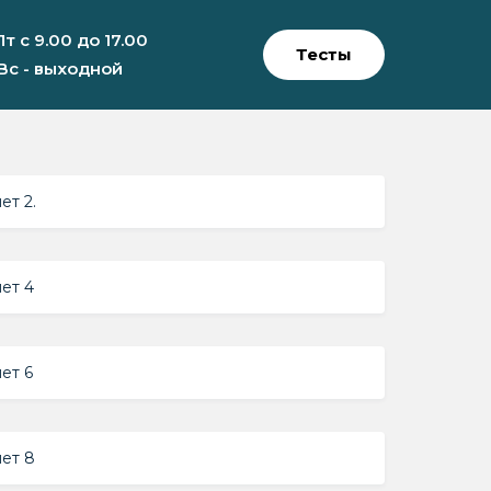
Пт с 9.00 до 17.00
Тесты
 Вс - выходной
ет 2.
ет 4
ет 6
ет 8